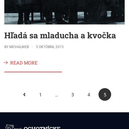
Hľadá sa mladucha a kvočka
BY
MICHALWEB
3 OKTÓBRA, 2015
READ MORE
1
…
3
4
5