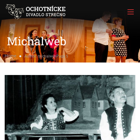
Michalweb
Home
Author: michalweb
Page 5