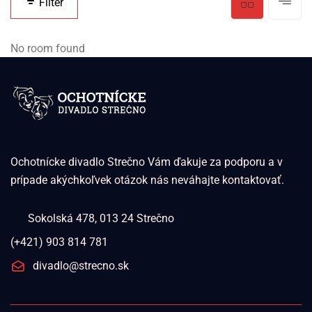
Filter
No room found
Ochotnícke divadlo Strečno Vám ďakuje za podporu a v
prípade akýchkoľvek otázok nás neváhajte kontaktovať.
Sokolská 478, 013 24 Strečno
(+421) 903 814 781
divadlo@strecno.sk