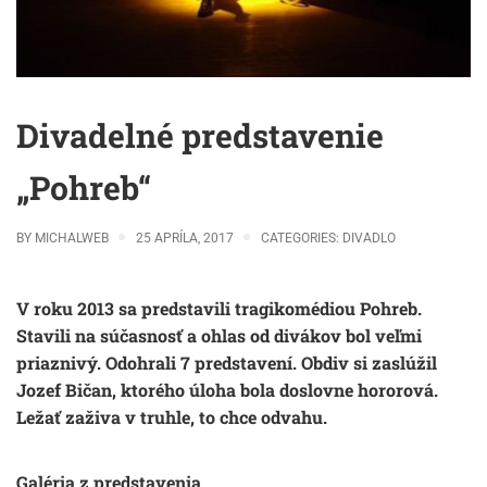
Divadelné predstavenie
„Pohreb“
BY
MICHALWEB
25 APRÍLA, 2017
CATEGORIES:
DIVADLO
V roku 2013 sa predstavili tragikomédiou
Pohreb
.
Stavili na súčasnosť a ohlas od divákov bol veľmi
priaznivý. Odohrali 7 predstavení. Obdiv si zaslúžil
Jozef Bičan, ktorého úloha bola doslovne hororová.
Ležať zaživa v truhle, to chce odvahu.
Galéria z predstavenia