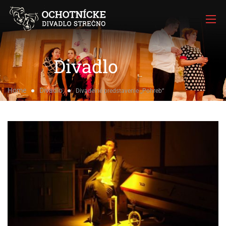
Divadlo
Home
Divadlo
Divadelné predstavenie „Pohreb“