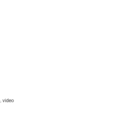
o
,
video