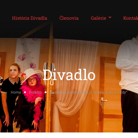
História Divadla
Členovia
Galérie
Kontak
Divadlo
Home
Divadlo
Divadelné predstavenie „S tvojou dcérou nikdy“