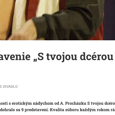
avenie „S tvojou dcérou
S:
DIVADLO
nosti s erotickým nádychom od A. Procházku
S tvojou dcér
Odohralo sa 9 predstavení. Kvalita súboru každým rokom rá